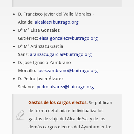
D. Francisco Javier del Valle Morales -
Alcalde:
alcalde@buitrago.org
Dª Mª Elisa González
Gutiérrez:
elisa.gonzalez@buitrago.org
Dª Mª Aránzazu García
Sanz:
aranzazu.garcia@buitrago.org
D. José Ignacio Zambrano
Morcillo:
jose.zambrano@buitrago.org
D. Pedro Javier Álvarez
Sedano:
pedro.alvarez@buitrago.org
Gastos de los cargos electos.
Se publican
de forma detallada e individualiza los
gastos de viaje del Alcalde/sa, y de los
demás cargos electos del Ayuntamiento: