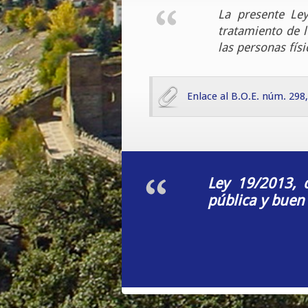
La presente Ley
tratamiento de l
las personas fís
Enlace al B.O.E. núm. 298
Ley 19/2013, 
pública y buen